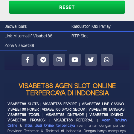
RESET
Jadwal bank
Kalkulator Mix Parlay
Link Alternatif Visabet88
RTP Slot
Zona Visabet88
VISABET88 AGEN SLOT ONLINE
TERPERCAYA DI INDONESIA
VISABET88 SLOTS | VISABET88 ESPORT | VISABET88 LIVE CASINO |
VISABET88 POKER | VISABET88 SPORTSBOOK | VISABET88 TANGKAS |
VISABET88 TOGEL | VISABET88 IDNTRADE | VISABET88 IDNRNG |
VISABET88 PROMOSI | VISABET88 REFERRAL |
Agen Taruhan
Online
&
Situs Judi Online terpercaya
resmi aman dengan partner
Provider Terbesar & Terkenal di indonesia. Dengan hanya mempunyai