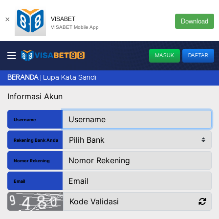
×
VISABET
Download
VISABET Mobile App
MASUK
DAFTAR
Lupa Kata Sandi
BERANDA
Informasi Akun
Username
Rekening Bank Anda
Nomor Rekening
Email