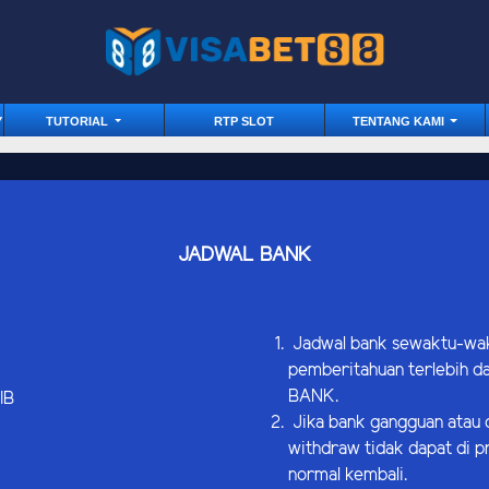
Y
TUTORIAL
RTP SLOT
TENTANG KAMI
JADWAL BANK
Jadwal bank sewaktu-wak
pemberitahuan terlebih da
BANK.
IB
Jika bank gangguan atau o
withdraw tidak dapat di 
normal kembali.