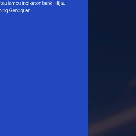
tau lampu indikator bank, Hijau
ning Gangguan.