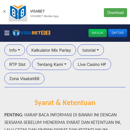
×
VISABET
Download
VISABET Mobile App
MASUK
DAFTAR
Info
Kalkulator Mix Parlay
tutorial
RTP Slot
Tentang Kami
Live Casino HP
Zona Visabet88
Syarat & Ketentuan
PENTING
: HARAP BACA INFORMASI DI BAWAH INI DENGAN
SEKSAMA SEBELUM MENERIMA SYARAT DAN KETENTUAN INI,