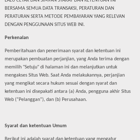
LALU CETAK DAN SIMPAN SYARAT DAN KETENTUAN INI
BERSAMA SEMUA DATA TRANSAKSI, PERATURAN DAN
PERATURAN SERTA METODE PEMBAYARAN YANG RELEVAN
DENGAN PENGGUNAAN SITUS WEB INI.
Perkenalan
Pemberitahuan dan penerimaan syarat dan ketentuan ini
merupakan pembuatan perjanjian, yang Anda terima dengan
memilih "Setuju" di halaman ini dan melanjutkan untuk
mengakses Situs Web. Saat Anda melakukannya, perjanjian
yang mengikat secara hukum sesuai dengan syarat dan
ketentuan ini disepakati antara (a) Anda, pengguna akhir Situs
Web (“Pelanggan”), dan (b) Perusahaan.
Syarat dan ketentuan Umum
Berikut ini adalah syarat dan ketentuan yang mengatur