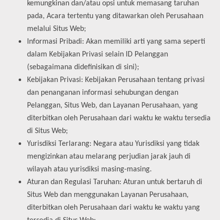
kemungkinan dan/atau opsi untuk memasang taruhan
pada, Acara tertentu yang ditawarkan oleh Perusahaan
melalui Situs Web;
Informasi Pribadi: Akan memiliki arti yang sama seperti
dalam Kebijakan Privasi selain ID Pelanggan
(sebagaimana didefinisikan di sini);
Kebijakan Privasi: Kebijakan Perusahaan tentang privasi
dan penanganan informasi sehubungan dengan
Pelanggan, Situs Web, dan Layanan Perusahaan, yang
diterbitkan oleh Perusahaan dari waktu ke waktu tersedia
di Situs Web;
Yurisdiksi Terlarang: Negara atau Yurisdiksi yang tidak
mengizinkan atau melarang perjudian jarak jauh di
wilayah atau yurisdiksi masing-masing.
Aturan dan Regulasi Taruhan: Aturan untuk bertaruh di
Situs Web dan menggunakan Layanan Perusahaan,
diterbitkan oleh Perusahaan dari waktu ke waktu yang